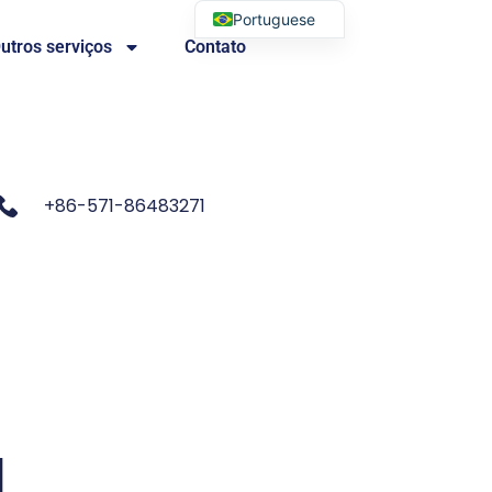
Portuguese
utros serviços
Contato
English
+86-571-86483271
d