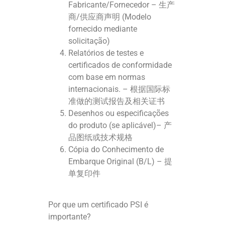
Fabricante/Fornecedor – 生产
商/供应商声明 (Modelo
fornecido mediante
solicitação)
Relatórios de testes e
certificados de conformidade
com base em normas
internacionais. – 根据国际标
准做的测试报告及相关证书
Desenhos ou especificações
do produto (se aplicável)– 产
品图纸或技术规格
Cópia do Conhecimento de
Embarque Original (B/L) – 提
单复印件
Por que um certificado PSI é
importante?