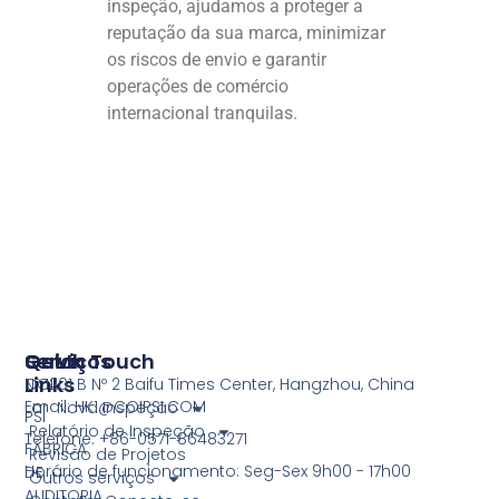
inspeção, ajudamos a proteger a
reputação da sua marca, minimizar
os riscos de envio e garantir
operações de comércio
internacional tranquilas.
Serviços
Quick
Get In Touch
Links
COI
Nº 1201 B Nº 2 Baifu Times Center, Hangzhou, China
Email: HK1@COIPSI.COM
Lar
Nova Inspeção
PSI
Relatório de Inspeção
Telefone: +86-0571-86483271
FÁBRICA
Revisão de Projetos
Horário de funcionamento: Seg-Sex 9h00 - 17h00
DE
Outros serviços
AUDITORIA